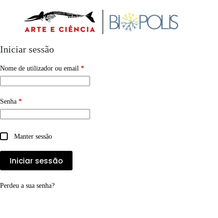
Pular
para
o
conteúdo
Iniciar sessão
Obrigatório
Nome de utilizador ou email
*
Obrigatório
Senha
*
Manter sessão
Iniciar sessão
Perdeu a sua senha?