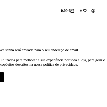
0,00
€
0
Carrinho
Wishlist
de
compras
ova senha será enviada para o seu endereço de email.
utilizados para melhorar a sua experiência por toda a loja, para gerir o
propósitos descritos na nossa
política de privacidade
.