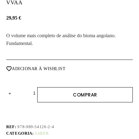
VVAA
29,95
€
O volume mais completo de análise do bioma angolano.
Fundamental.
ADICIONAR À WISHLIST
Quantidade
COMPRAR
de
Biodiversidade
de
Angola
REF:
978-989-54126-2-4
CATEGORIA:
SABER