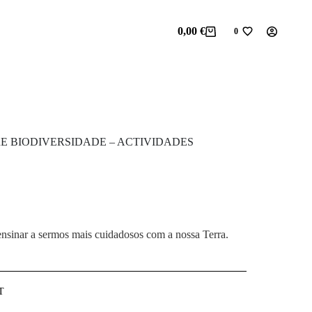
0,00
€
0
Carrinho
Wishlist
de
compras
E BIODIVERSIDADE – ACTIVIDADES
ensinar a sermos mais cuidadosos com a nossa Terra.
T