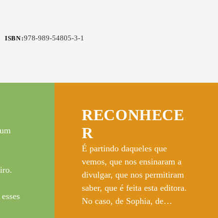
978-989-54805-3-1
ISBN
RECONHECE
R
 um
É partindo daqueles que
vemos, que nos ensinaram a
iro.
divulgar, que nos permitiram
saber, que é feita esta editora.
 esses
No caso, de Sophia, de…