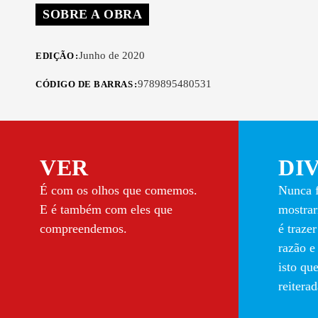
SOBRE A OBRA
Junho de 2020
EDIÇÃO
9789895480531
CÓDIGO DE BARRAS
VER
DI
É com os olhos que comemos.
Nunca f
E é também com eles que
mostrar
compreendemos.
é traze
razão e
isto qu
reitera