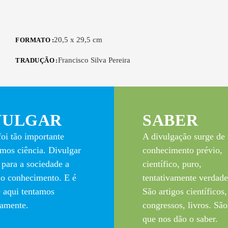
20,5 x 29,5 cm
FORMATO
Francisco Silva Pereira
TRADUÇÃO
VULGAR
SABER
oi tão importante
A divulgação surge de
mos ciência. Divulgar
conhecimento prévio,
r para a sociedade a
científico, puro,
 o conhecimento. E é
tentativamente verdade
e aqui tentamos
São artigos científicos,
damente.
congressos, livros. São
que nos dão o saber.