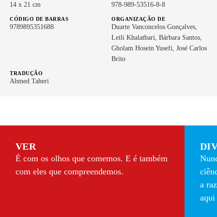
14 x 21 cm
978-989-53516-8-8
CÓDIGO DE BARRAS
ORGANIZAÇÃO DE
9789895351688
Duarte Vanconcelos Gonçalves,
Leili Khalatbari, Bárbara Santos,
Gholam Hosein Yusefi, José Carlos
Brito
TRADUÇÃO
Ahmed Taheri
VER
DI
É com os olhos que comemos. E é também
Nunc
com eles que compreendemos.
ciên
a ra
aqui