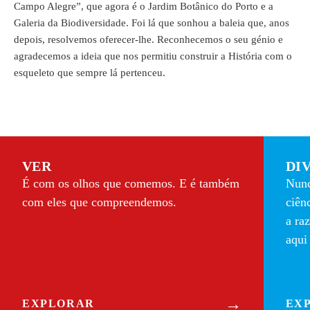
Campo Alegre”, que agora é o Jardim Botânico do Porto e a
Galeria da Biodiversidade. Foi lá que sonhou a baleia que, anos
depois, resolvemos oferecer-lhe. Reconhecemos o seu génio e
agradecemos a ideia que nos permitiu construir a História com o
esqueleto que sempre lá pertenceu.
VER
DI
É com os olhos que comemos. E é também
Nunc
com eles que compreendemos.
ciên
a ra
aqui
→
EXPLORAR
EX