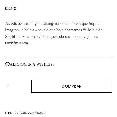
9,95
€
As edições em língua estrangeira do conto em que Sophia
imaginou a baleia - aquela que hoje chamamos “a baleia de
Sophia”, exatamente. Para que todo o mundo a veja mas
também a leia.
ADICIONAR À WISHLIST
Quantidade
COMPRAR
de
Saga
-
Edição
Francesa
REF:
978-989-54126-8-6